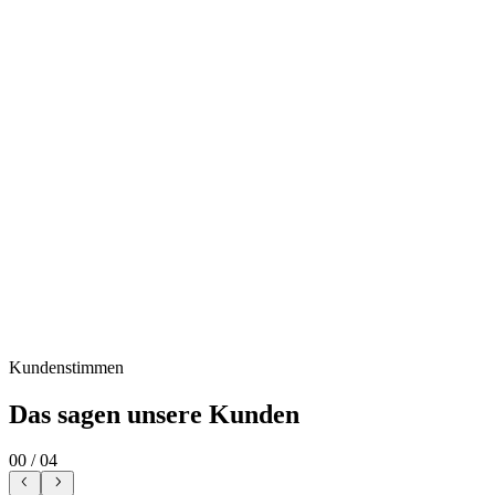
Transportmethode
Flatrack-Verschiffung
Zielhafen
Zentralafrika
Status
Zugestellt
✓
Von der Beschaffung über die Exportdokumentation bis zur
Verschiffung — wir übernehmen den gesamten Prozess, damit
Händler sich auf den Verkauf konzentrieren können.
Kundenstimmen
Das sagen unsere Kunden
00
/
04