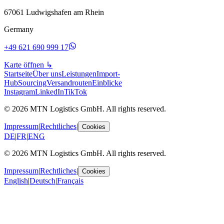
67061 Ludwigshafen am Rhein
Germany
+49 621 690 999 17
Karte öffnen
↳
Startseite
Über uns
Leistungen
Import-
Hub
Sourcing
Versandrouten
Einblicke
Instagram
LinkedIn
TikTok
© 2026 MTN Logistics GmbH. All rights reserved.
Impressum
|
Rechtliches
|
Cookies
DE
|
FR
|
ENG
© 2026 MTN Logistics GmbH. All rights reserved.
Impressum
|
Rechtliches
|
Cookies
English
|
Deutsch
|
Français