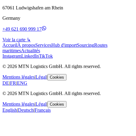
67061 Ludwigshafen am Rhein
Germany
+49 621 690 999 17
Voir la carte
↳
Accueil
À propos
Services
Hub d'import
Sourcing
Routes
maritimes
Actualités
Instagram
LinkedIn
TikTok
© 2026 MTN Logistics GmbH. All rights reserved.
Mentions légales
|
Légal
|
Cookies
DE
|
FR
|
ENG
© 2026 MTN Logistics GmbH. All rights reserved.
Mentions légales
|
Légal
|
Cookies
English
|
Deutsch
|
Français